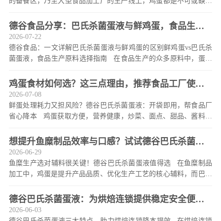
的备餐区，乃至大型食品加工厂的生产线上，鸡蛋都是不可或缺的
重要食材。它直接决定了糕点的口感、风味，更是保障
德谷食品分享：巴氏杀菌蛋液与鲜鸡蛋，食品生产
2026-07-22
该如何选？
德谷食品：一文详解巴氏杀菌蛋液与鲜鸡蛋的区别鲜鸡蛋vs巴氏杀
菌蛋液，食品生产原料选择指南 在食品生产的众多原料中，蛋液
是烘焙、速冻、团餐等场景不可或缺的核心食材，而采
鸡蛋食材如何选？这三点理由，推荐食品工厂使用
2026-07-08
德谷巴氏杀菌蛋液
鲜蛋处理耗力又担风险？德谷巴氏杀菌蛋液：开袋即用，帮食品厂
省心降本 鸡蛋获取方便，营养健康，炒菜、面点、甜品、酱料的
制作过程都少不了它的身影。对普通家庭而言，使用新鲜
想提升鱼糜制品效率与口感？试试德谷巴氏杀菌蛋
2026-06-29
液
鱼糜生产选对辅料很关键！德谷巴氏杀菌蛋液值得选 在鱼糜制品
加工中，鸡蛋是提升产品品质、优化生产工艺的核心辅料，而巴氏
杀菌蛋液凭借安全、稳定、便捷的特性，正逐渐成为行业
德谷巴氏杀菌蛋液：为烘焙连锁提供稳定安全便捷
2026-06-03
解决方案
德谷巴氏杀菌蛋液三大特点，助力烘焙连锁降本提效 在烘焙连锁