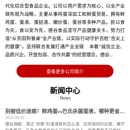
代化综合型食品企业。公司以用户需求为核心，以全产业
链布局为战略，主要从事鸡蛋深加工和鲜蛋贸易，拥有鲜
鸡蛋、蛋液、蛋挞液、嫩炒蛋、蛋丝等多种产品。民以食
为天，食以安为先，德谷食品坚守产品健康关卡，努力打
造“从农田到餐桌”全产业链，以实际行动守护百姓“舌尖上
的健康”。坚持联合发展打通产业全链 本着“诚信立业、
品质兴企、开放包容、合作共赢”的经营理念，德谷...
查看更多公司简介
新闻中心
News
别被低价迷惑！鲜鸡蛋vs巴氏杀菌蛋液，哪种更省
2026-08-05
钱？
德谷揭秘：真正“划算”的蛋液原料怎么选 在烘焙坊的后厨、餐厅