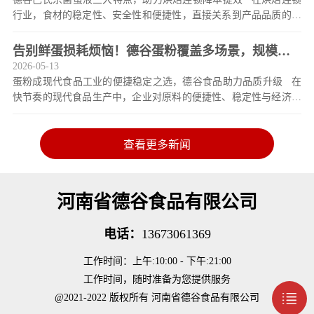
行业，食材的稳定性、安全性和便捷性，直接关系到产品品质的统
一与运营效率的提升。但传统鲜鸡蛋在使用中，易受季节变化、储
存条件差异等因素影响，
告别鲜蛋损耗烦恼！德谷蛋粉覆盖多场景，规模化
2026-05-13
生产选它更省心
蛋粉成现代食品工业的便捷稳定之选，德谷食品助力品质升级 在
快节奏的现代食品生产中，企业对原料的便捷性、稳定性与经济性
需求日益提升。蛋粉作为一种经过加工的蛋品原料，凭借其易储
存、易调配等优势，正逐渐
查看更多新闻
河南省德谷食品有限公司
电话：
13673061369
工作时间：上午:10:00 - 下午:21:00
工作时间，随时准备为您提供服务
@2021-2022 版权所有 河南省德谷食品有限公司