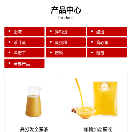
产品中心
Products
●
●
●
蛋液
鲜鸡蛋
卤蛋
●
●
●
茶叶蛋
蛋壳粉
溏心蛋
●
●
●
鸡蛋干
蛋粉
煎蛋
●
全部产品
高打发全蛋液
加糖加盐蛋液